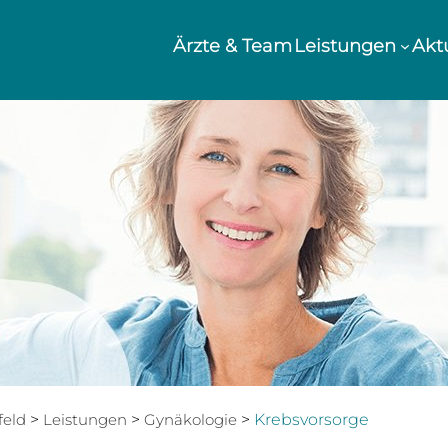
Ärzte & Team
Leistungen
Akt
feld
>
Leistungen
>
Gynäkologie
>
Krebsvorsorge