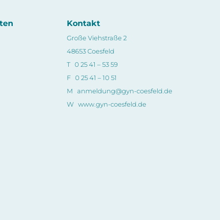
ten
Kontakt
Große Viehstraße 2
48653 Coesfeld
T 0 25 41 – 53 59
F 0 25 41 – 10 51
M
anmeldung@gyn-coesfeld.de
W
www.gyn-coesfeld.de