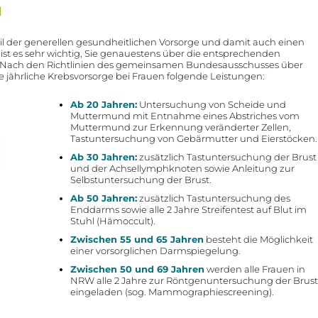
N
il der generellen gesundheitlichen Vorsorge und damit auch einen
ist es sehr wichtig, Sie genauestens über die entsprechenden
! Nach den Richtlinien des gemeinsamen Bundesausschusses über
jährliche Krebsvorsorge bei Frauen folgende Leistungen:
Ab 20 Jahren:
Untersuchung von Scheide und
Muttermund mit Entnahme eines Abstriches vom
Muttermund zur Erkennung veränderter Zellen,
Tastuntersuchung von Gebärmutter und Eierstöcken.
Ab 30 Jahren:
zusätzlich Tastuntersuchung der Brust
und der Achsellymphknoten sowie Anleitung zur
Selbstuntersuchung der Brust.
Ab 50 Jahren:
zusätzlich Tastuntersuchung des
Enddarms sowie alle 2 Jahre Streifentest auf Blut im
Stuhl (Hämoccult).
Zwischen 55 und 65 Jahren
besteht die Möglichkeit
einer vorsorglichen Darmspiegelung.
Zwischen 50 und 69 Jahren
werden alle Frauen in
NRW alle 2 Jahre zur Röntgenuntersuchung der Brust
eingeladen (sog. Mammographiescreening).