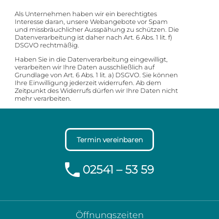
Als Unternehmen haben wir ein berechtigtes
Interesse daran, unsere Webangebote vor Spam
und missbräuchlicher Ausspähung zu schützen. Die
Datenverarbeitung ist daher nach Art. 6 Abs. 1 lit. f)
DSGVO rechtmäßig.
Haben Sie in die Datenverarbeitung eingewilligt,
verarbeiten wir Ihre Daten ausschließlich auf
Grundlage von Art. 6 Abs. 1 lit. a) DSGVO. Sie können
Ihre Einwilligung jederzeit widerrufen. Ab dem
Zeitpunkt des Widerrufs dürfen wir Ihre Daten nicht
mehr verarbeiten.
Termin vereinbaren
02541 – 53 59
Öffnungszeiten